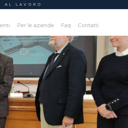
I AL LAVORO
denti
Per le aziende
Faq
Contatti