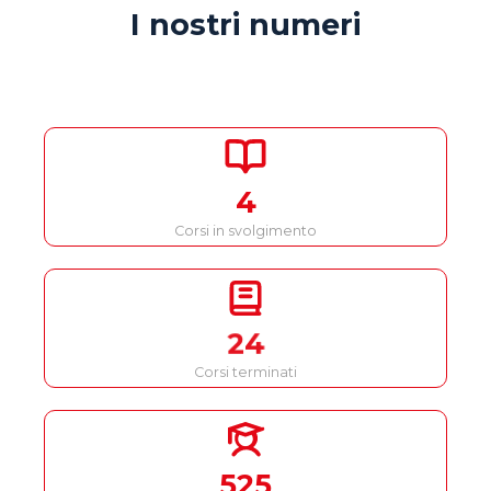
I nostri numeri
4
Corsi in svolgimento
24
Corsi terminati
525