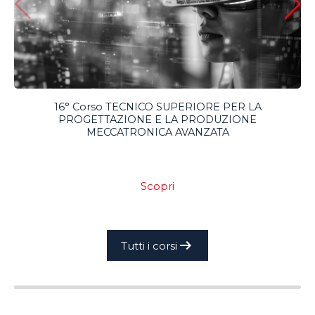
16° Corso TECNICO SUPERIORE PER LA
PROGETTAZIONE E LA PRODUZIONE
MECCATRONICA AVANZATA
Scopri
arrow_right_alt
Tutti i corsi