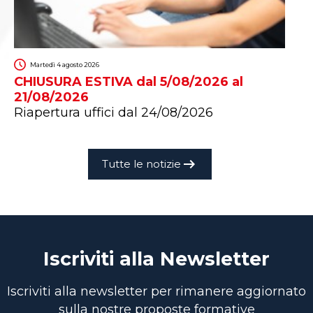
Da
al
O
Martedì 4 agosto 2026
CHIUSURA ESTIVA dal 5/08/2026 al
21/08/2026
Riapertura uffici dal 24/08/2026
arrow_right_alt
Tutte le notizie
Iscriviti alla Newsletter
Iscriviti alla newsletter per rimanere aggiornato
sulla nostre proposte formative