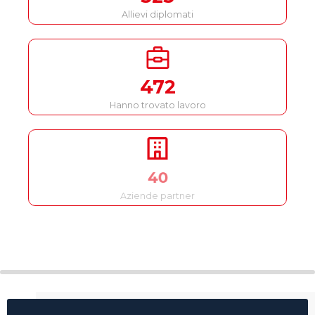
Allievi diplomati
472
Hanno trovato lavoro
100
Aziende partner