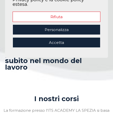
estesa.
Rifiuta
Personalizza
Accendi il tuo futuro.
Iscriviti ai corsi ITS La
Accetta
Spezia, alta formazione
post diploma per entrare
subito nel mondo del
lavoro
I nostri corsi
La formazione presso l'ITS ACADEMY LA SPEZIA si basa