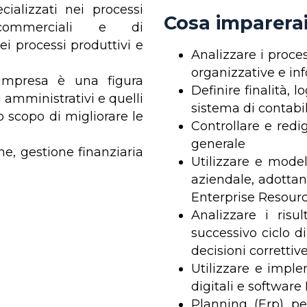
cializzati nei processi
Cosa imparera
 commerciali e di
ei processi produttivi e
Analizzare i proce
organizzative e in
d’impresa è una figura
Definire finalità, l
i amministrativi e quelli
sistema di contabil
lo scopo di migliorare le
Controllare e redig
generale
ne, gestione finanziaria
Utilizzare e model
aziendale, adottan
Enterprise Resourc
Analizzare i risul
successivo ciclo d
decisioni correttiv
Utilizzare e imple
digitali e softwar
Planning (Erp) pe