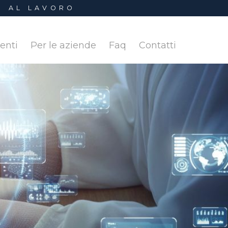
I AL LAVORO
denti
Per le aziende
Faq
Contatti