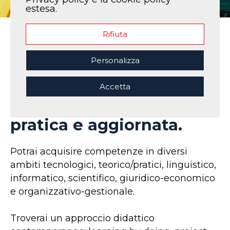
estesa.
Rifiuta
Home
|
Per gli studenti
|
Perchè scegliere ITS La Spezia
Personalizza
ITS Academy La Spezia ti
offre una formazione
Accetta
completa, esclusiva,
pratica e aggiornata.
Potrai acquisire competenze in diversi
ambiti tecnologici, teorico/pratici, linguistico,
informatico, scientifico, giuridico-economico
e organizzativo-gestionale.
Troverai un approccio didattico