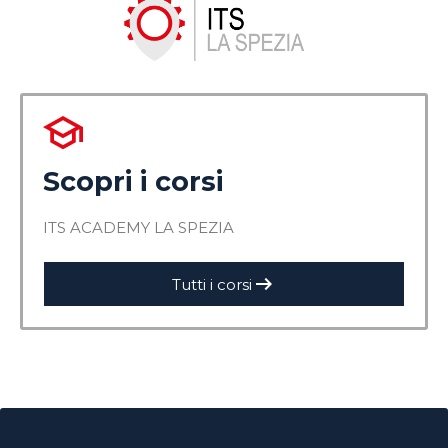
Scopri i corsi
ITS ACADEMY LA SPEZIA
arrow_right_alt
Tutti i corsi